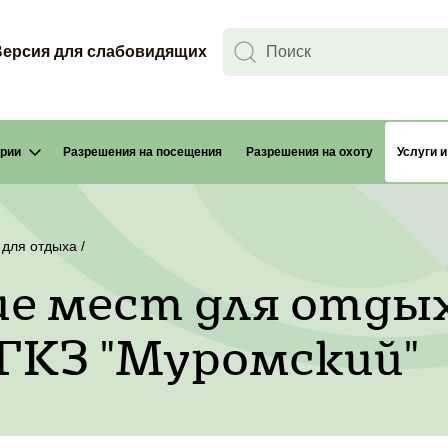
Версия для слабовидящих
ории
Разрешения на посещения
Разрешения на охоту
Услуги 
Найт
 для отдыха
/
е мест для отдых
ГКЗ "Муромский"