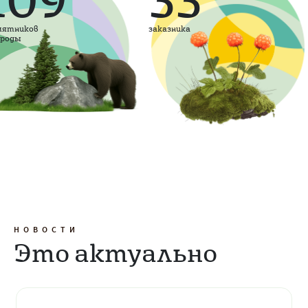
мятников
заказника
ироды
НОВОСТИ
Это актуально