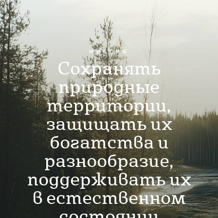
МИССИЯ
Cохранять
природные
территории,
защищать их
богатства и
разнообразие,
поддерживать их
в естественном
состоянии