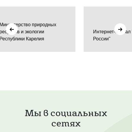
Министерство природных
ресурсов и экологии
Интернет-портал
Республики Карелия
России"
Мы в социальных
сетях