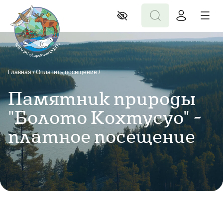
Главная
/
Оплатить посещение
/
Памятник природы
"Болото Кохтусуо" -
платное посещение